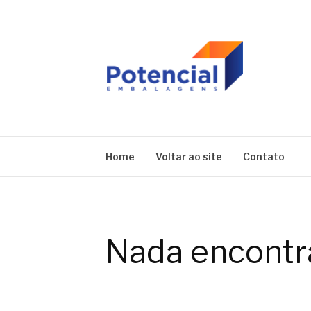
Pular
para
o
conteúdo
BLOG | POTEN
Home
Voltar ao site
Contato
Nada encontr