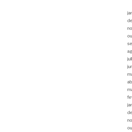
ja
d
n
ou
s
a
ju
ju
m
ab
m
fe
ja
d
n
ou