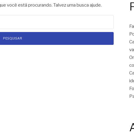
e você está procurando. Talvez uma busca ajude.
Fa
Po
Ca
va
On
co
Ca
id
Fo
Pa