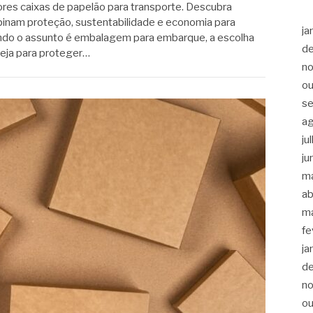
res caixas de papelão para transporte. Descubra
inam proteção, sustentabilidade e economia para
ja
do o assunto é embalagem para embarque, a escolha
d
 Seja para proteger…
n
ou
s
a
ju
ju
m
ab
m
fe
ja
d
n
ou