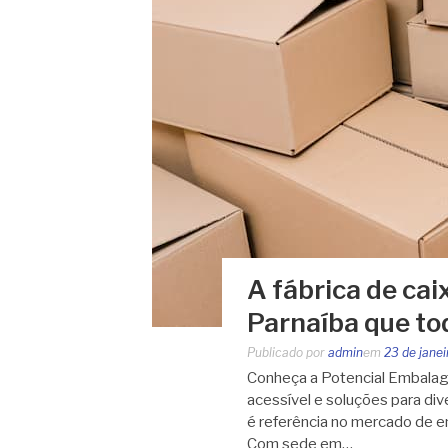
A fábrica de ca
Parnaíba que tod
Publicado por
admin
em
23 de jane
Conheça a Potencial Embalage
acessível e soluções para d
é referência no mercado de 
Com sede em…