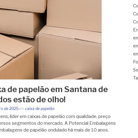
Ca
Ca
Co
Em
em
em
em
Fo
Se
Ta
ixa de papelão em Santana de
os estão de olho!
iro de 2025
em
caixa de papelão
ns, líder em caixas de papelão com qualidade, preço
iversos segmentos do mercado. A Potencial Embalagens
embalagens de papelão ondulado há mais de 10 anos.