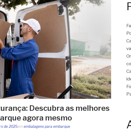
Fa
Po
Ca
va
On
co
Ca
id
Fo
Pa
urança: Descubra as melhores
barque agora mesmo
iro de 2025
em
embalagens para embarque