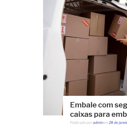
Embale com seg
caixas para em
Publicado por
admin
em
28 de jane