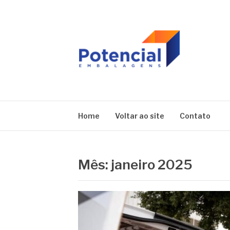
Pular
para
o
conteúdo
BLOG | POTEN
Home
Voltar ao site
Contato
Mês:
janeiro 2025