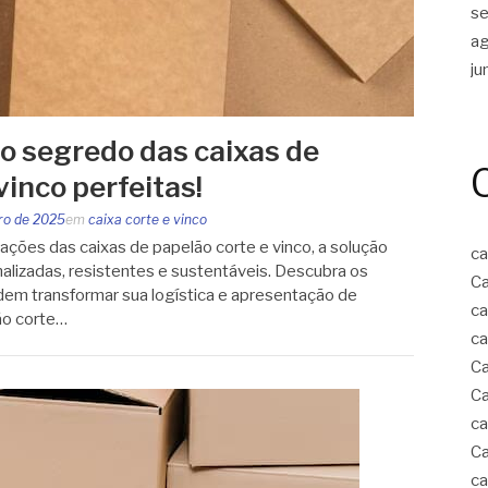
s
a
ju
o segredo das caixas de
vinco perfeitas!
iro de 2025
em
caixa corte e vinco
ações das caixas de papelão corte e vinco, a solução
ca
alizadas, resistentes e sustentáveis. Descubra os
Ca
em transformar sua logística e apresentação de
ca
ão corte…
ca
Ca
Ca
ca
Ca
ca