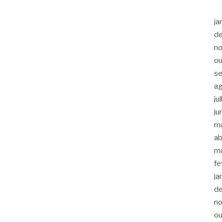
ja
d
n
ou
s
a
ju
ju
m
ab
m
fe
ja
d
n
ou