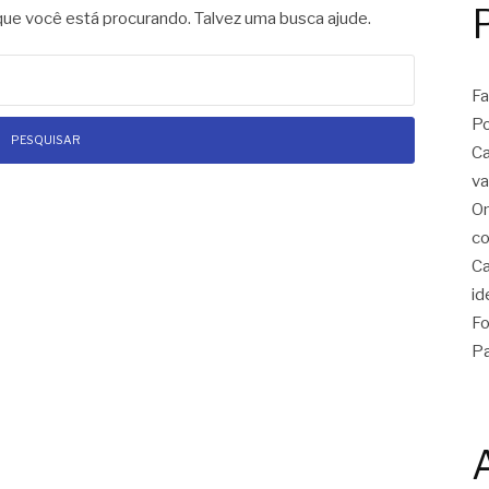
e você está procurando. Talvez uma busca ajude.
Fa
Po
Ca
va
On
co
Ca
id
Fo
Pa