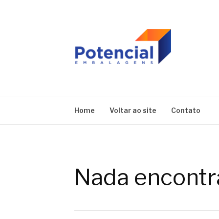
Pular
para
o
conteúdo
BLOG | POTEN
Home
Voltar ao site
Contato
Nada encontr